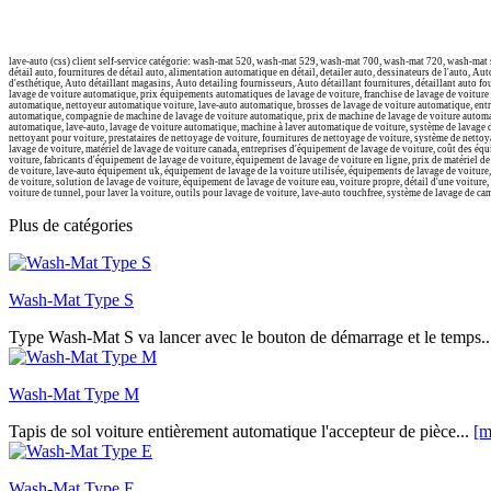
lave-auto (css) client self-service catégorie:
wash-mat 520, wash-mat 529, wash-mat 700, wash-mat 720, wash-mat 
détail auto, fournitures de détail auto, alimentation automatique en détail, detailer auto, dessinateurs de l'auto, 
d'esthétique, Auto détaillant magasins, Auto detailing fournisseurs, Auto détaillant fournitures, détaillant auto f
lavage de voiture automatique, prix équipements automatiques de lavage de voiture, franchise de lavage de voitur
automatique, nettoyeur automatique voiture, lave-auto automatique, brosses de lavage de voiture automatique, ent
automatique, compagnie de machine de lavage de voiture automatique, prix de machine de lavage de voiture automat
automatique, lave-auto, lavage de voiture automatique, machine à laver automatique de voiture, système de lavage de
nettoyant pour voiture, prestataires de nettoyage de voiture, fournitures de nettoyage de voiture, système de netto
lavage de voiture, matériel de lavage de voiture canada, entreprises d'équipement de lavage de voiture, coût des éq
voiture, fabricants d'équipement de lavage de voiture, équipement de lavage de voiture en ligne, prix de matériel d
de voiture, lave-auto équipement uk, équipement de lavage de la voiture utilisée, équipements de lavage de voiture,
de voiture, solution de lavage de voiture, équipement de lavage de voiture eau, voiture propre, détail d'une voiture
voiture de tunnel, pour laver la voiture, outils pour lavage de voiture, lave-auto touchfree, système de lavage de ca
Plus de catégories
Wash-Mat Type S
Type Wash-Mat S va lancer avec le bouton de démarrage et le temps.
Wash-Mat Type M
Tapis de sol voiture entièrement automatique l'accepteur de pièce...
[m
Wash-Mat Type E