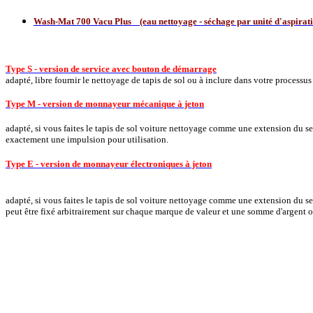
Wash-Mat 700 Vacu Plus (eau nettoyage - séchage par unité d'aspirat
Type S - version de service avec bouton de démarrage
adapté, libre fournir le nettoyage de tapis de sol ou à inclure dans votre process
Type M - version de monnayeur mécanique à jeton
adapté, si vous faites le tapis de sol voiture nettoyage comme une extension du ser
exactement une impulsion pour utilisation.
Type E - version de monnayeur électroniques à jeton
adapté, si vous faites le tapis de sol voiture nettoyage comme une extension du s
peut être fixé arbitrairement sur chaque marque de valeur et une somme d'argent o