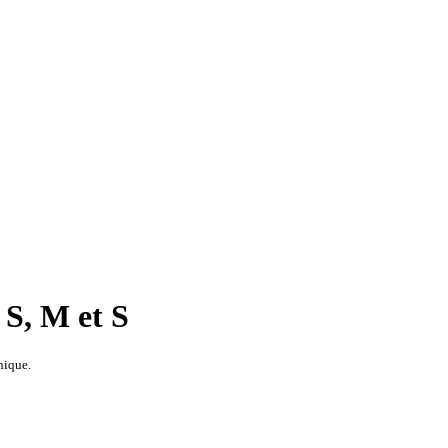
 S, M et S
nique.