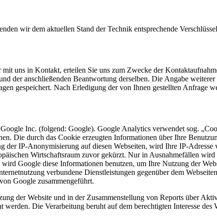
wenden wir dem aktuellen Stand der Technik entsprechende Verschlüss
r mit uns in Kontakt, erteilen Sie uns zum Zwecke der Kontaktaufnahme 
e und der anschließenden Beantwortung derselben. Die Angabe weitere
agen gespeichert. Nach Erledigung der von Ihnen gestellten Anfrage 
 Google Inc. (folgend: Google). Google Analytics verwendet sog. „Coo
hen. Die durch das Cookie erzeugten Informationen über Ihre Benutzu
ng der IP-Anonymisierung auf diesen Webseiten, wird Ihre IP-Adresse 
päischen Wirtschaftsraum zuvor gekürzt. Nur in Ausnahmefällen wird 
te wird Google diese Informationen benutzen, um Ihre Nutzung der Web
nternetnutzung verbundene Dienstleistungen gegenüber dem Webseiten
n von Google zusammengeführt.
zung der Website und in der Zusammenstellung von Reports über Aktiv
ht werden. Die Verarbeitung beruht auf dem berechtigten Interesse des 