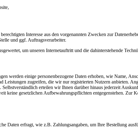
site,
 berechtigten Interesse aus den vorgenannten Zwecken zur Datenerheb
elle und ggf. Auftragsverarbeiter.
sgewertet, um unseren Internetauftritt und die dahinterstehende Techni
istungen werden einige personenbezogene Daten erhoben, wie Name, A
und Leistungen zugreifen, die wir nur registrierten Nutzern anbieten. 
 Selbstverständlich erteilen wir Ihnen darüber hinaus jederzeit Ausku
oweit keine gesetzlichen Aufbewahrungspflichten entgegenstehen. Zur
che Daten erfragt, wie z.B. Zahlungsangaben, um Ihre Bestellung ausf