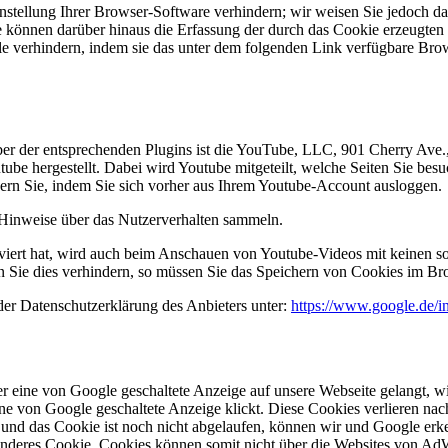
tellung Ihrer Browser-Software verhindern; wir weisen Sie jedoch dara
 können darüber hinaus die Erfassung der durch das Cookie erzeugten 
e verhindern, indem sie das unter dem folgenden Link verfügbare Brows
iber der entsprechenden Plugins ist die YouTube, LLC, 901 Cherry Av
be hergestellt. Dabei wird Youtube mitgeteilt, welche Seiten Sie bes
dern Sie, indem Sie sich vorher aus Ihrem Youtube-Account ausloggen.
e Hinweise über das Nutzerverhalten sammeln.
ert hat, wird auch beim Anschauen von Youtube-Videos mit keinen so
Sie dies verhindern, so müssen Sie das Speichern von Cookies im Bro
der Datenschutzerklärung des Anbieters unter:
https://www.google.de/int
r eine von Google geschaltete Anzeige auf unsere Webseite gelangt, 
e von Google geschaltete Anzeige klickt. Diese Cookies verlieren nach
 und das Cookie ist noch nicht abgelaufen, können wir und Google erke
 anderes Cookie. Cookies können somit nicht über die Websites von A