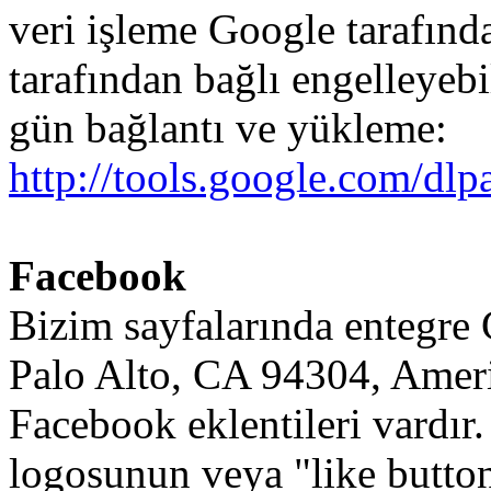
veri
işleme
Google
tarafınd
tarafından
bağlı
engelleyebi
gün
bağlantı
ve
yükleme
:
http://tools.google.com/dl
Facebook
Bizim
sayfalarında
entegre
Palo
Alto
,
CA
94304
,
Amer
Facebook
eklentileri
vardır
.
logosunun
veya
"like
butto