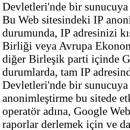
Devletleri'nde
bir
sunucuya
Bu
Web
sitesindeki
IP
anon
durumunda
,
IP
adresinizi
kı
Birliği
veya
Avrupa
Ekono
diğer
Birleşik
parti
içinde
G
durumlarda
,
tam
IP
adresin
Devletleri'nde
bir
sunucuya
anonimleştirme
bu
sitede
et
operatör
adına
,
Google
Web 
raporlar
derlemek
için
ve
da