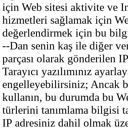
için
Web sitesi
aktivite
ve
I
hizmetleri
sağlamak
için
We
değerlendirmek
için
bu
bilg
--Dan
senin
kaş
ile
diğer
ve
parçası
olarak
gönderilen
I
Tarayıcı
yazılımınız
ayarlay
engelleyebilirsiniz
;
Ancak
b
kullanın
,
bu
durumda
bu
W
türlerini
tanımlama bilgisi
t
IP
adresiniz
dahil olmak üz