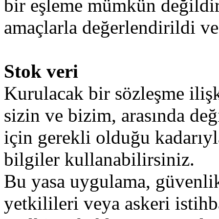
bir
eşleme
mümkün
değildi
amaçlarla
değerlendirildi
ve
Stok veri
Kurulacak
bir
sözleşme
iliş
sizin
ve
bizim
,
arasında
deği
için
gerekli
olduğu
kadarıyl
bilgiler
kullanabilirsiniz
.
Bu
yasa
uygulama
,
güvenli
yetkilileri
veya
askeri
istihb