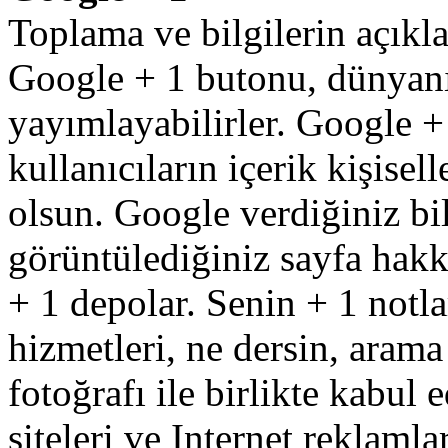
Toplama
ve
bilgilerin
açıkl
Google
+
1 butonu,
dünyan
yayımlayabilirler
.
Google
+
kullanıcıların
içerik
kişisell
olsun
.
Google
verdiğiniz
bi
görüntülediğiniz
sayfa
hakk
+
1
depolar
.
Senin
+
1
notla
hizmetleri
,
ne
dersin
,
arama
fotoğrafı
ile birlikte
kabul
e
siteleri
ve
Internet
reklamlar