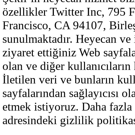
özellikler
Twitter
Inc
,
795
F
Francisco
,
CA
94107
,
Birle
sunulmaktadır
.
Heyecan
ve
ziyaret
ettiğiniz
Web
sayfala
olan
ve
diğer
kullanıcıların
İletilen
veri
ve
bunların
kul
sayfalarından
sağlayıcısı
ol
etmek
istiyoruz
.
Daha fazla
adresindeki
gizlilik
politika