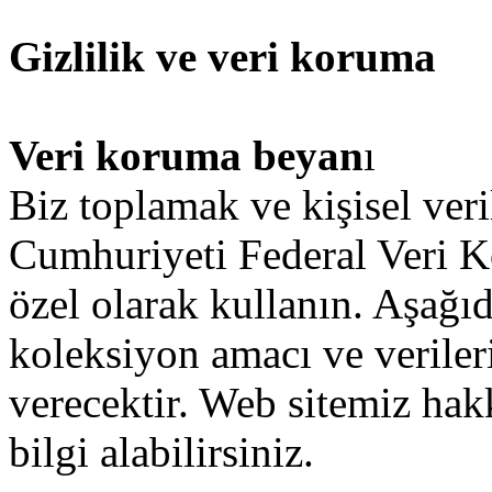
Gizlilik ve veri koruma
Veri koruma
beyan
ı
Biz
toplamak
ve
kişisel
veri
Cumhuriyeti
Federal
Veri
K
özel olarak
kullanın
.
Aşağı
koleksiyon
amacı
ve
veriler
verecektir
.
Web
sitemiz
hak
bilgi
alabilirsiniz
.