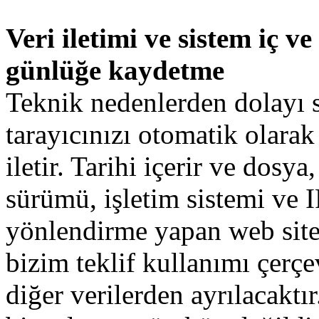
Veri iletimi ve sistem iç ve
günlüğe kaydetme
Teknik
nedenlerden
dolayı
tarayıcınızı
otomatik olarak
iletir
.
Tarihi
içerir
ve
dosya
,
sürümü
,
işletim
sistemi
ve
I
yönlendirme yapan
web site
bizim
teklif
kullanımı
çerçe
diğer
verilerden
ayrılacaktır