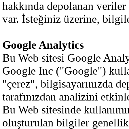
hakkında
depolanan
veriler
var.
İsteğiniz
üzerine
,
bilgil
Google Analytics
Bu
Web sitesi
Google
Analy
Google
Inc
("Google")
kull
"çerez",
bilgisayarınızda
de
tarafınızdan
analizini
etkinl
Bu
Web
sitesinde
kullanımı
oluşturulan
bilgiler
genellik