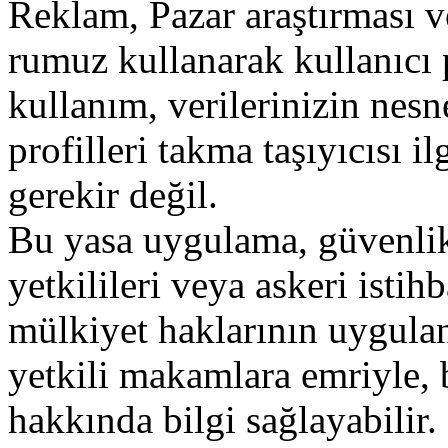
Reklam
,
Pazar
araştırması
v
rumuz
kullanarak
kullanıcı
kullanım
,
verilerinizin
nesn
profilleri
takma
taşıyıcısı
il
gerekir
değil
.
Bu
yasa
uygulama
,
güvenli
yetkilileri
veya
askeri
istihb
mülkiyet
haklarının
uygula
yetkili
makamlara
emriyle
,
hakkında
bilgi
sağlayabilir
.