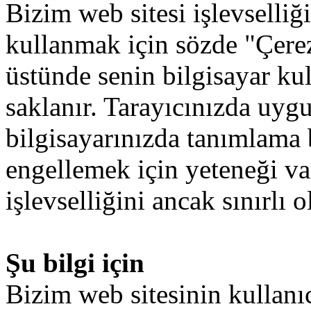
Bizim
web sitesi
işlevselliğ
kullanmak
için
sözde
"Çere
üstünde
senin
bilgisayar
ku
saklanır
.
Tarayıcınızda
uyg
bilgisayarınızda
tanımlama b
engellemek
için
yeteneği
va
işlevselliğini
ancak
sınırlı
o
Şu bilgi için
Bizim
web
sitesinin
kullanı