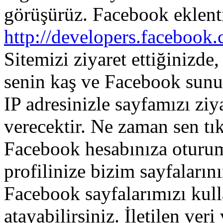
görüşürüz
.
Facebook
eklent
http://developers.facebook
Sitemizi
ziyaret
ettiğinizde
,
senin
kaş
ve
Facebook
sunu
IP
adresinizle
sayfamızı
ziy
verecektir
.
Ne zaman
sen
tık
Facebook
hesabınıza
oturu
profilinize
bizim
sayfaların
Facebook
sayfalarımızı
kull
atayabilirsiniz
.
İletilen
veri