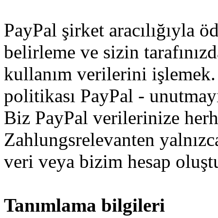
PayPal
şirket
aracılığıyla
ö
belirleme
ve
sizin
tarafınız
kullanım
verilerini
işlemek
.
politikası
PayPal
-
unutmay
Biz
PayPal
verilerinize
herh
Zahlungsrelevanten
yalnızc
veri
veya
bizim
hesap oluş
Tanımlama bilgileri