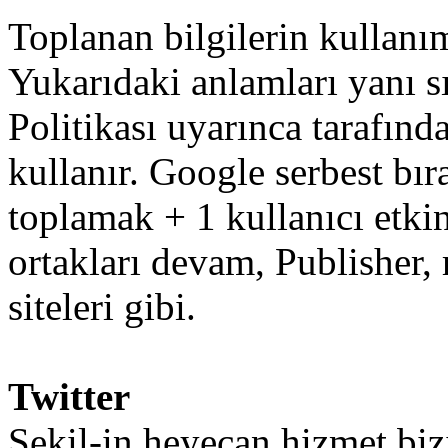
Toplanan
bilgilerin
kullanı
Yukarıdaki
anlamları
yanı s
Politikası
uyarınca
tarafınd
kullanır
.
Google
serbest bı
toplamak
+
1
kullanıcı
etkin
ortakları
devam
,
Publisher
,
siteleri
gibi
.
Twitter
Şekil
-
in
heyecan
hizmet
bi