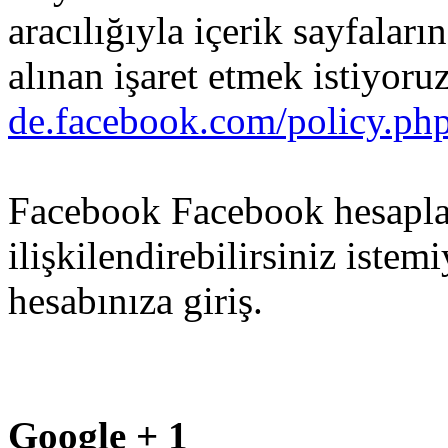
aracılığıyla
içerik
sayfaları
alınan
işaret
etmek
istiyoru
de.facebook.com/policy.ph
Facebook
Facebook
hesapla
ilişkilendirebilirsiniz
istemi
hesabınıza
giriş
.
Google + 1