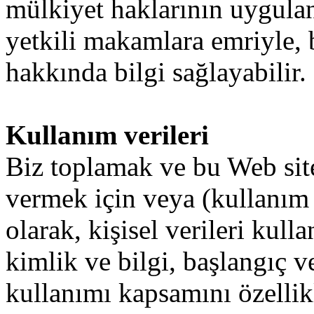
mülkiyet
haklarının
uygula
yetkili
makamlara
emriyle
,
hakkında
bilgi
sağlayabilir
.
Kullanım verileri
Biz
toplamak
ve
bu
Web sit
vermek
için
veya
(kullanım
olarak
,
kişisel
verileri
kulla
kimlik
ve
bilgi
,
başlangıç
v
kullanımı
kapsamını
özellik