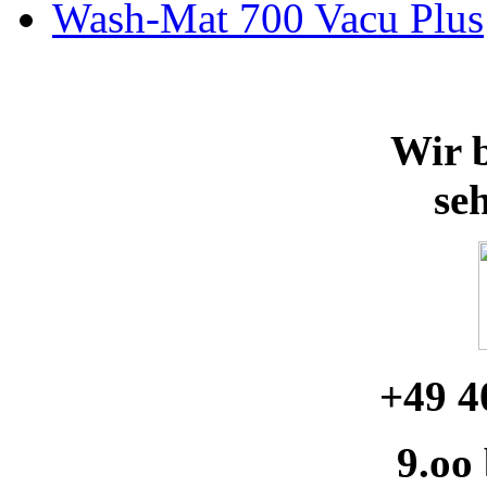
Wash-Mat 700 Vacu Plus
Wir b
se
+49 4
9.oo