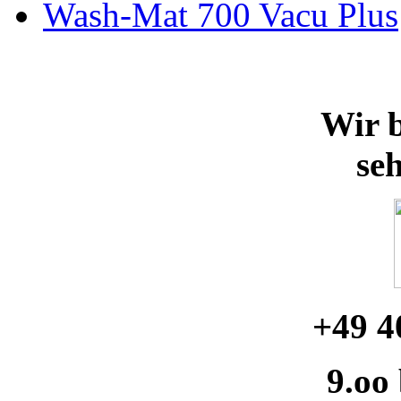
Wash-Mat 700 Vacu Plus
Wir b
se
+49 4
9.oo