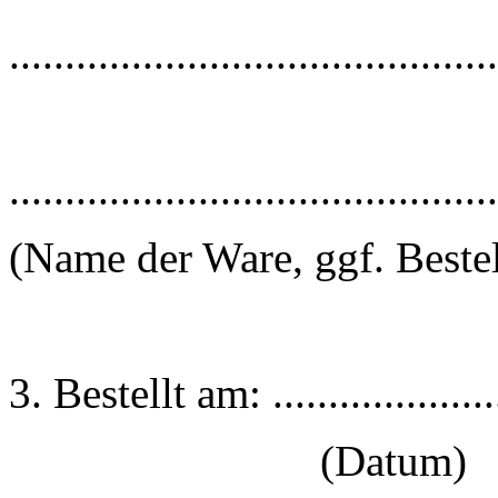
............................................
............................................
(Name der Ware, ggf. Beste
3. Bestellt am: .....................
(Datum)