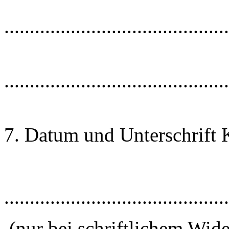
............................................
............................................
7. Datum und Unterschrift
............................................
(nur bei schriftlichem Wide