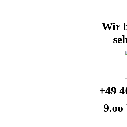
Wir b
se
+49 4
9.oo