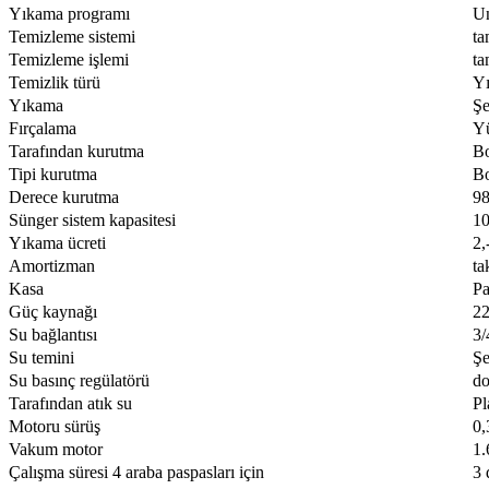
Yıkama programı
Un
Temizleme sistemi
ta
Temizleme işlemi
ta
Temizlik türü
Yı
Yıkama
Şe
Fırçalama
Yü
Tarafından kurutma
Bo
Tipi kurutma
Bo
Derece kurutma
98
Sünger sistem kapasitesi
10
Yıkama ücreti
2,
Amortizman
ta
Kasa
Pa
Güç kaynağı
22
Su bağlantısı
3/
Su temini
Şe
Su basınç regülatörü
do
Tarafından atık su
Pl
Motoru sürüş
0,
Vakum motor
1.
Çalışma süresi 4 araba paspasları için
3 