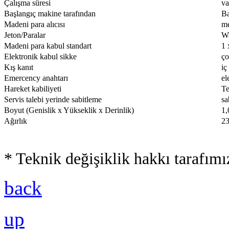
Çalışma süresi
va
Başlangıç makine tarafından
Ba
Madeni para alıcısı
me
Jeton/Paralar
Wa
Madeni para kabul standart
1 
Elektronik kabul sikke
ço
Kış kanıt
iç
Emercency anahtarı
el
Hareket kabiliyeti
Te
Servis talebi yerinde sabitleme
sa
Boyut (Genislik x Yükseklik x Derinlik)
1,
Ağırlık
2
* Teknik değişiklik hakkı tarafımı
back
up